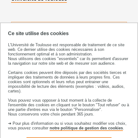
Université de Toulouse
Ce site utilise des cookies
118 route de Narbonne
L'Université de Toulouse est responsable de traitement de ce site
31062 TOULOUSE CEDEX 9
web. Ce dernier utilise des cookies nécessaires à son
téléphone +33 (0)5 61 55 66 11
fonctionnement optimal et à son administration.
Nous utilisons des cookies "essentiels" car ils permettent d'assurer
la navigation sur notre site web et de mesurer son audience.
93827139200012
Siret :
Certains cookies peuvent être déposés par des sociétés tierces et
impliquer des traitements de données à leurs propres fins. Ces
cookies sont optionnels et leurs refus peut entrainer une
impossibilité de lecture des éléments (exemples : vidéos, audios,
cartes).
Vous pouvez vous opposer à tout moment à la collecte de
l'ensemble des cookies en cliquant sur le bouton "Tout refuser" ou à
une partie d'entres eux via le bouton "Personnaliser".
DIRECTION DE PUBLICATION
Nous conservons votre choix pendant 365 jours.
➜ Pour plus d'information ou si vous souhaitez modifier vos choix,
TECHNOLOGIES ET CONCEPTION
vous pouvez consulter
notre politique de gestion des cookies
.