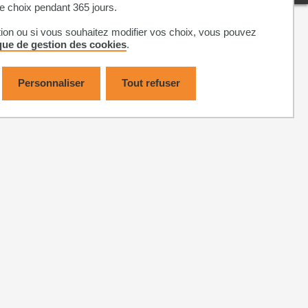
 choix pendant 365 jours.
tion ou si vous souhaitez modifier vos choix, vous pouvez
ique de gestion des cookies
.
Personnaliser
Tout refuser
Plan du site
on-conforme
Cookies