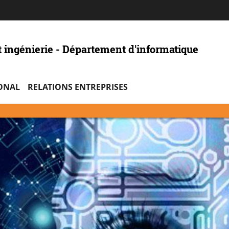
Aller
Navigation
Accès
Connexion
au
directs
contenu
t ingénierie - Département d'informatique
ONAL
RELATIONS ENTREPRISES